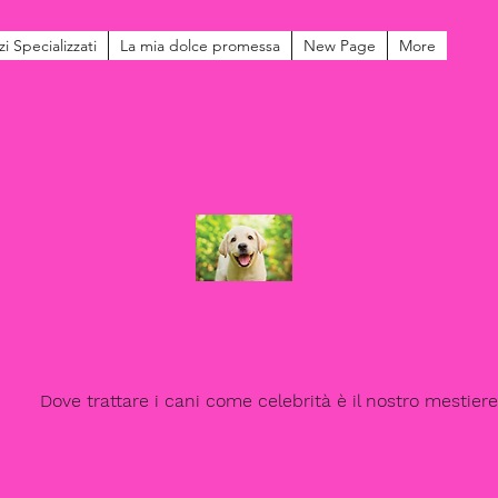
zi Specializzati
La mia dolce promessa
New Page
More
Dolci
passeggiate
Beverly Hills
Dove trattare i cani come celebrità è il nostro mestiere