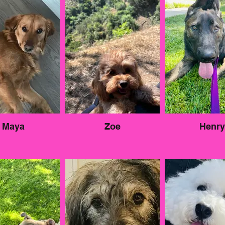
Maya
Zoe
Henry