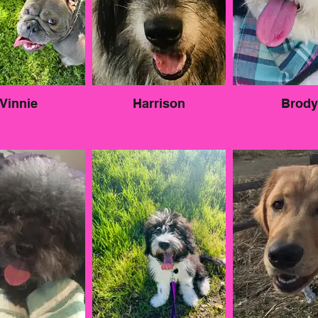
Vinnie
Harrison
Brody