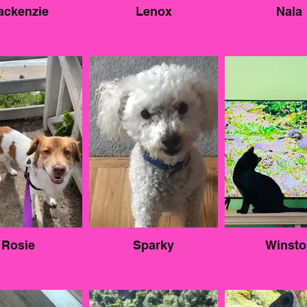
ackenzie
Lenox
Nala
Rosie
Sparky
Winsto