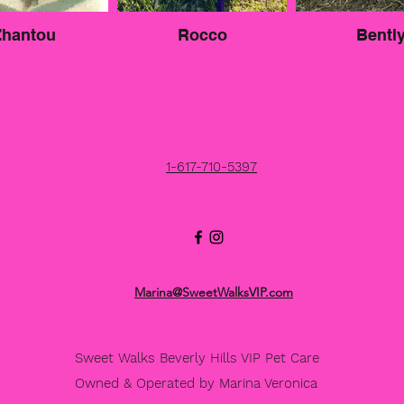
Zhantou
Rocco
Bentl
Dolci passeggiate a Beverly Hills
1-617-710-5397
Marina@SweetWalksVIP.com
Sweet Walks Beverly Hills VIP Pet Care
Owned & Operated by Marina Veronica