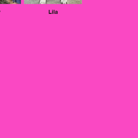
y
Lila