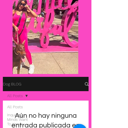
Dog BLOG
All Posts
All Posts
Aún no hay ninguna
Inquiring
Minds Want
To Know
entrada publicada en