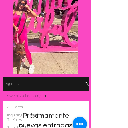
Dog BLOG
Sweet Walks Diary
All Posts
Próximamente
Inquiring Minds Want
To Know
nuevas entradas
Sweet Walks Diary