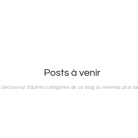
or
Dog Breeds
Pets in Art
Posts à venir
Découvrez d'autres catégories de ce blog ou revenez plus ta