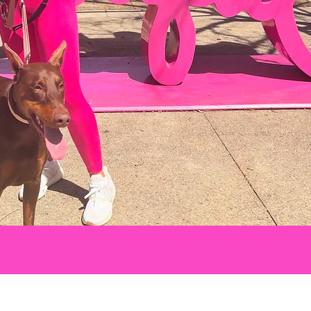
Want To Know
Sweet Walks Diary
Recipes