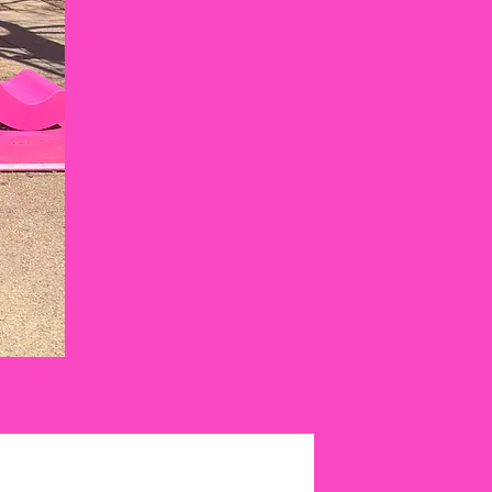
Pet Care
Playtime