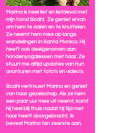
Marina is heel lief en liefdevol met
mijn hond Bodhi.
Ze geniet ervan
om hem te aaien en te knuffelen.
Ze neemt hem mee op lange
wandelingen in Santa Monica. Hij
heeft ook deelgenomen aan
hondenyogalessen met haar. Ze
stuurt me altijd updates van hun
avonturen met foto's en video's.
Bodhi vertrouwt Marina en geniet
van haar gezelschap. Als ze hem
een paar uur mee uit neemt, komt
hij heel blij thuis nadat hij tijd met
haar heeft doorgebracht. Ik
beveel Marina ten zeerste aan.